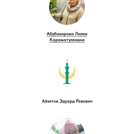
Абубакирова Лилия
Караматулловна
Aйзятов Эдуард Ревович