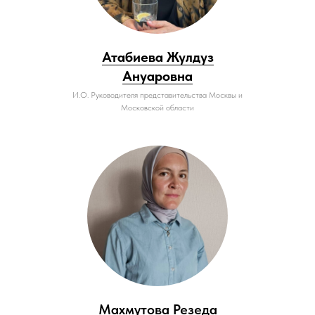
Атабиева Жулдуз
Ануаровна
И.О. Руководителя представительства Москвы и
Московской области
Махмутова Резеда