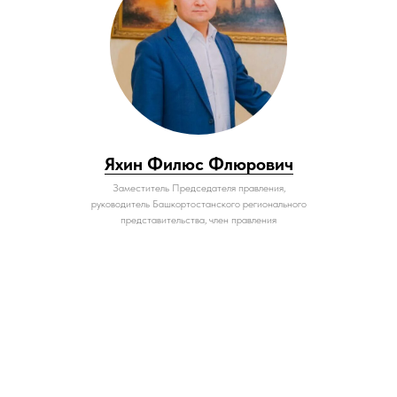
Яхин Филюс Флюрович
Заместитель Председателя правления,
руководитель Башкортостанского регионального
представительства, член правления